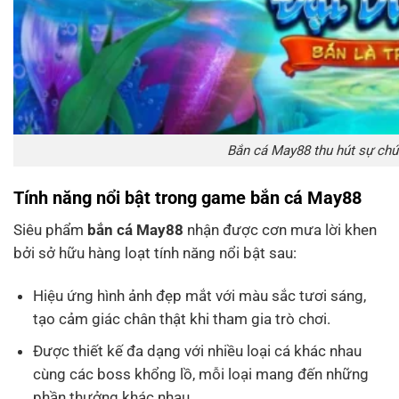
Bắn cá May88 thu hút sự chú 
Tính năng nổi bật trong game bắn cá May88
Siêu phẩm
bắn cá May88
nhận được cơn mưa lời khen
bởi sở hữu hàng loạt tính năng nổi bật sau:
Hiệu ứng hình ảnh đẹp mắt với màu sắc tươi sáng,
tạo cảm giác chân thật khi tham gia trò chơi.
Được thiết kế đa dạng với nhiều loại cá khác nhau
cùng các boss khổng lồ, mỗi loại mang đến những
phần thưởng khác nhau.