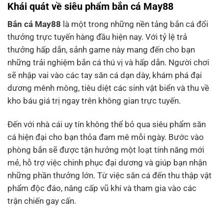
Khái quát về siêu phẩm bắn cá May88
Bắn cá May88
là một trong những nền tảng bắn cá đổi
thưởng trực tuyến hàng đầu hiện nay. Với tỷ lệ trả
thưởng hấp dẫn, sảnh game này mang đến cho bạn
những trải nghiệm bắn cá thú vị và hấp dẫn. Người chơi
sẽ nhập vai vào các tay săn cá dạn dày, khám phá đại
dương mênh mông, tiêu diệt các sinh vật biển và thu về
kho báu giá trị ngay trên không gian trực tuyến.
Đến với nhà cái uy tín không thể bỏ qua siêu phẩm săn
cá hiện đại cho bạn thỏa đam mê mỗi ngày. Bước vào
phòng bắn sẽ được tận hưởng một loạt tính năng mới
mẻ, hỗ trợ việc chinh phục đại dương và giúp bạn nhận
những phần thưởng lớn. Từ việc săn cá đến thu thập vật
phẩm độc đáo, nâng cấp vũ khí và tham gia vào các
trận chiến gay cấn.