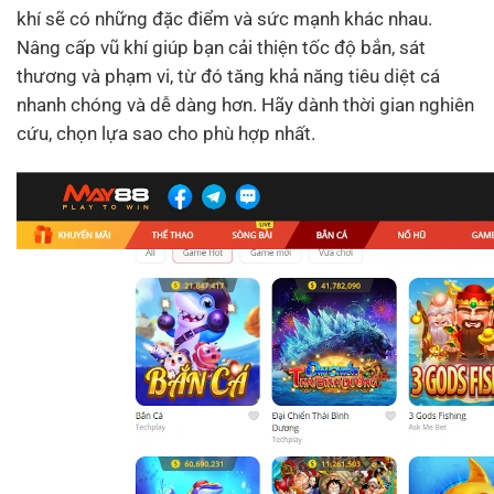
khí sẽ có những đặc điểm và sức mạnh khác nhau.
Nâng cấp vũ khí giúp bạn cải thiện tốc độ bắn, sát
thương và phạm vi, từ đó tăng khả năng tiêu diệt cá
nhanh chóng và dễ dàng hơn. Hãy dành thời gian nghiên
cứu, chọn lựa sao cho phù hợp nhất.