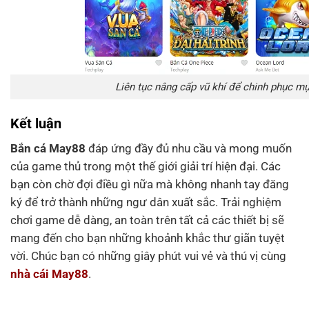
Liên tục nâng cấp vũ khí để chinh phục mụ
Kết luận
Bắn cá May88
đáp ứng đầy đủ nhu cầu và mong muốn
của game thủ trong một thế giới giải trí hiện đại. Các
bạn còn chờ đợi điều gì nữa mà không nhanh tay đăng
ký để trở thành những ngư dân xuất sắc. Trải nghiệm
chơi game dễ dàng, an toàn trên tất cả các thiết bị sẽ
mang đến cho bạn những khoảnh khắc thư giãn tuyệt
vời. Chúc bạn có những giây phút vui vẻ và thú vị cùng
nhà cái May88
.