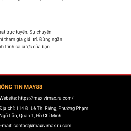
hat trực tuyến. Sự chuyên
i tham gia giải trí. Đừng ngần
nh trình cá cược của bạn.
ÔNG TIN MAY88
Website:
https://maxivimax.ru.com/
Địa chỉ: 114 Đ. Lê Thị Riêng, Phường Phạm
Ngũ Lão, Quận 1, Hồ Chí Minh
Email:
contact@maxivimax.ru.com