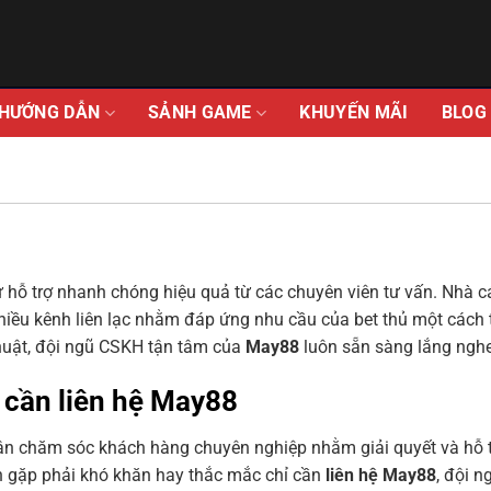
HƯỚNG DẪN
SẢNH GAME
KHUYẾN MÃI
BLOG
hỗ trợ nhanh chóng hiệu quả từ các chuyên viên tư vấn. Nhà cá
nhiều kênh liên lạc nhằm đáp ứng nhu cầu của bet thủ một cách 
thuật, đội ngũ CSKH tận tâm của
May88
luôn sẵn sàng lắng nghe
 cần liên hệ May88
n chăm sóc khách hàng chuyên nghiệp nhằm giải quyết và hỗ tr
ạn gặp phải khó khăn hay thắc mắc chỉ cần
liên hệ May88
, đội 