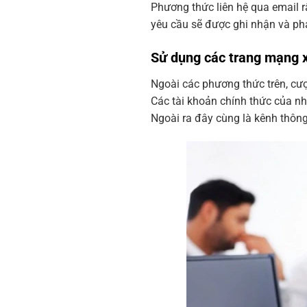
Phương thức liên hệ qua email r
yêu cầu sẽ được ghi nhận và ph
Sử dụng các trang mạng x
Ngoài các phương thức trên, cư
Các tài khoản chính thức của nh
Ngoài ra đây cùng là kênh thông