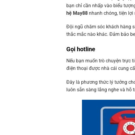
bạn chỉ cần nhấp vào biểu tượng
hệ May88
nhanh chóng, tiện lợi
Đội ngũ chăm sóc khách hàng sẽ 
thắc mắc nào khác. Đảm bảo bet 
Gọi hotline
Nếu bạn muốn trò chuyện trực ti
điện thoại được nhà cái cung c
Đây là phương thức lý tưởng ch
luôn sẵn sàng lắng nghe và hỗ t