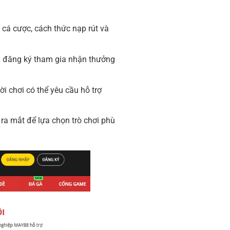
h cá cược, cách thức nạp rút và
ẫn đăng ký tham gia nhận thưởng
i chơi có thể yêu cầu hỗ trợ
a mắt để lựa chọn trò chơi phù