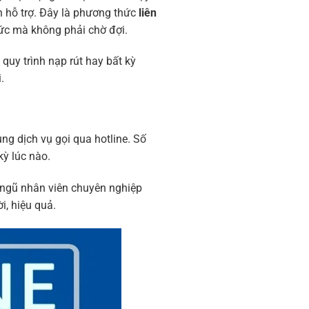
n hỗ trợ. Đây là phương thức
liên
tức mà không phải chờ đợi.
quy trình nạp rút hay bất kỳ
.
g dịch vụ gọi qua hotline. Số
kỳ lúc nào.
 ngũ nhân viên chuyên nghiệp
i, hiệu quả.