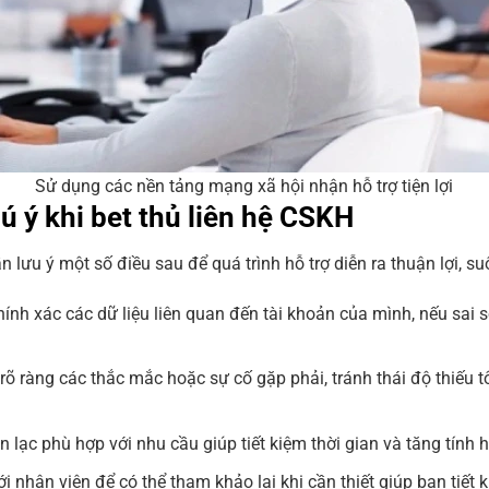
Sử dụng các nền tảng mạng xã hội nhận hỗ trợ tiện lợi
 ý khi bet thủ liên hệ CSKH
ần lưu ý một số điều sau để quá trình hỗ trợ diễn ra thuận lợi, s
nh xác các dữ liệu liên quan đến tài khoản của mình, nếu sai s
y rõ ràng các thắc mắc hoặc sự cố gặp phải, tránh thái độ thiếu 
n lạc phù hợp với nhu cầu giúp tiết kiệm thời gian và tăng tính h
i nhân viên để có thể tham khảo lại khi cần thiết giúp bạn tiết k