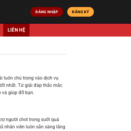
ĐĂNG NHẬP
ĐĂNG KÝ
LIÊN HỆ
i luôn chú trọng vào dịch vụ
tốt nhất. Từ giải đáp thắc mắc
 và giúp đỡ bạn.
ợ người chơi trong suốt quá
ngũ nhân viên luôn sẵn sàng lắng