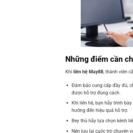
Những điểm cần chú
Khi
liên hệ May88
, thành viên c
Đảm bảo cung cấp đầy đủ, chí
được hỗ trợ đúng cách.
Khi liên hệ, bạn hãy trình bà
hưởng đến hiệu quả hỗ trợ.
Bey thủ hãy lựa chọn kênh liê
Nên lưu lại cuộc trò chuyện vớ