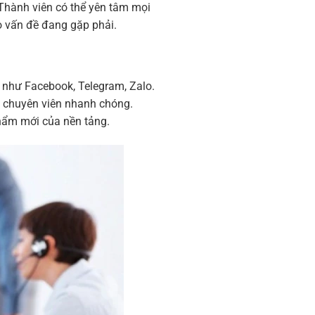
 Thành viên có thể yên tâm mọi
o vấn đề đang gặp phải.
 như Facebook, Telegram, Zalo.
ới chuyên viên nhanh chóng.
phẩm mới của nền tảng.