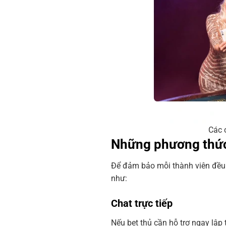
Các 
Những phương thức 
Để đảm bảo mỗi thành viên đều n
như:
Chat trực tiếp
Nếu bet thủ cần hỗ trợ ngay lập 