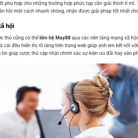
ất phù hợp cho những trường hợp phức tạp cần giải thích tỉ mỉ.
ản hồi một cách nhanh chóng, nhận được giải pháp tốt nhất ch
ã hội
ợc thủ cũng có thể
liên hệ May88
qua các nền tảng mạng xã hội
à cái đều hiển thị rõ ràng trên trang web giúp anh em kết nối v
 tin giúp cược thủ cập nhật chính xác sự kiện ưu đãi hay sản 