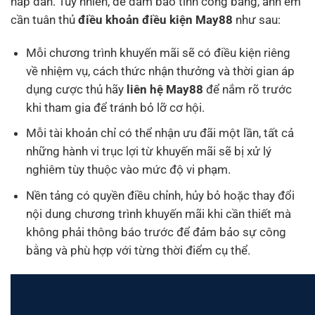
hấp dẫn. Tuy nhiên, để đảm bảo tính công bằng, anh em
cần tuân thủ
điều khoản điều kiện May88
như sau:
Mỗi chương trình khuyến mãi sẽ có điều kiện riêng
về nhiệm vụ, cách thức nhận thưởng và thời gian áp
dụng cược thủ hãy
liên hệ May88
để nắm rõ trước
khi tham gia để tránh bỏ lỡ cơ hội.
Mỗi tài khoản chỉ có thể nhận ưu đãi một lần, tất cả
những hành vi trục lợi từ khuyến mãi sẽ bị xử lý
nghiêm tùy thuộc vào mức độ vi phạm.
Nền tảng có quyền điều chỉnh, hủy bỏ hoặc thay đổi
nội dung chương trình khuyến mãi khi cần thiết mà
không phải thông báo trước để đảm bảo sự công
bằng và phù hợp với từng thời điểm cụ thể.