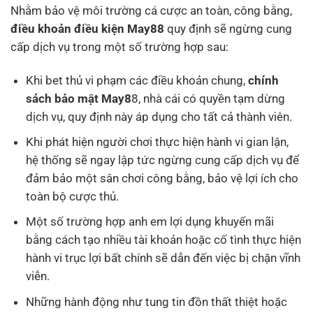
Nhằm bảo vệ môi trường cá cược an toàn, công bằng,
điều khoản điều kiện May88
quy định sẽ ngừng cung
cấp dịch vụ trong một số trường hợp sau:
Khi bet thủ vi phạm các điều khoản chung,
chính
sách bảo mật May8
8, nhà cái có quyền tạm dừng
dịch vụ, quy định này áp dụng cho tất cả thành viên.
Khi phát hiện người chơi thực hiện hành vi gian lận,
hệ thống sẽ ngay lập tức ngừng cung cấp dịch vụ để
đảm bảo một sân chơi công bằng, bảo vệ lợi ích cho
toàn bộ cược thủ.
Một số trường hợp anh em lợi dụng khuyến mãi
bằng cách tạo nhiều tài khoản hoặc cố tình thực hiện
hành vi trục lợi bất chính sẽ dẫn đến việc bị chặn vĩnh
viễn.
Những hành động như tung tin đồn thất thiệt hoặc