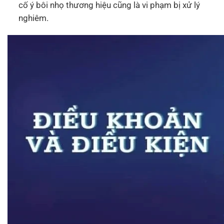
cố ý bôi nhọ thương hiệu cũng là vi phạm bị xử lý
nghiêm.