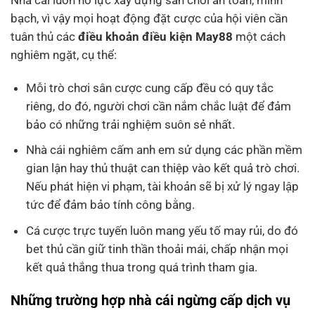
bạch, vì vậy mọi hoạt động đặt cược của hội viên cần
tuân thủ các
điều khoản điều kiện May88
một cách
nghiêm ngặt, cụ thể:
Mỗi trò chơi sân cược cung cấp đều có quy tắc
riêng, do đó, người chơi cần nắm chắc luật để đảm
bảo có những trải nghiệm suôn sẻ nhất.
Nhà cái nghiêm cấm anh em sử dụng các phần mềm
gian lận hay thủ thuật can thiệp vào kết quả trò chơi.
Nếu phát hiện vi phạm, tài khoản sẽ bị xử lý ngay lập
tức để đảm bảo tính công bằng.
Cá cược trực tuyến luôn mang yếu tố may rủi, do đó
bet thủ cần giữ tinh thần thoải mái, chấp nhận mọi
kết quả thắng thua trong quá trình tham gia.
Những trường hợp nhà cái ngừng cấp dịch vụ