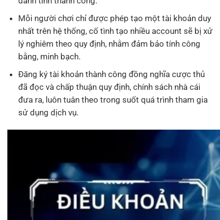
danh tính thành công.
Mỗi người chơi chỉ được phép tạo một tài khoản duy
nhất trên hệ thống, cố tình tạo nhiều account sẽ bị xử
lý nghiêm theo quy định, nhằm đảm bảo tính công
bằng, minh bạch.
Đăng ký tài khoản thành công đồng nghĩa cược thủ
đã đọc và chấp thuận quy định, chính sách nhà cái
đưa ra, luôn tuân theo trong suốt quá trình tham gia
sử dụng dịch vụ.