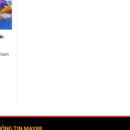
ấc
 tham
ÔNG TIN MAY88