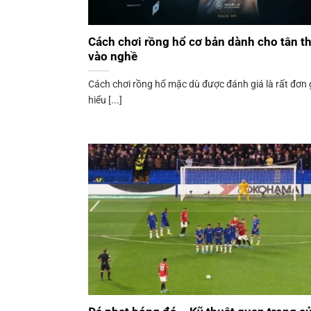
Cách chơi rồng hổ cơ bản dành cho tân t
vào nghề
Cách chơi rồng hổ mặc dù được đánh giá là rất đơn 
hiểu [...]