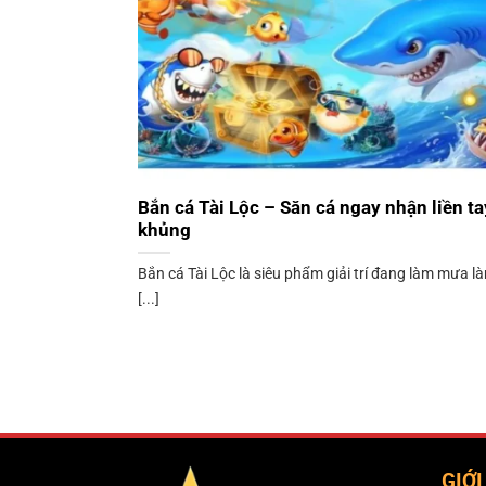
Bắn cá Tài Lộc – Săn cá ngay nhận liền t
khủng
Bắn cá Tài Lộc là siêu phẩm giải trí đang làm mưa là
[...]
GIỚ