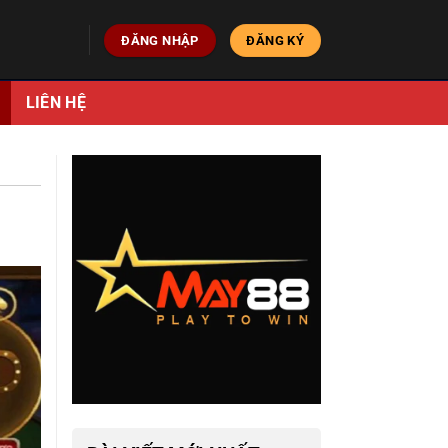
ĐĂNG NHẬP
ĐĂNG KÝ
LIÊN HỆ