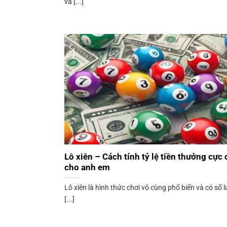
và [...]
Lô xiên – Cách tính tỷ lệ tiền thưởng cực
cho anh em
Lô xiên là hình thức chơi vô cùng phổ biến và có số
[...]