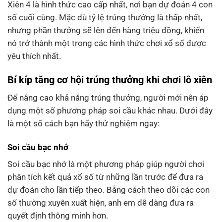
Xiên 4 là hình thức cao cấp nhất, nơi bạn dự đoán 4 con
số cuối cùng. Mặc dù tỷ lệ trúng thưởng là thấp nhất,
nhưng phần thưởng sẽ lên đến hàng triệu đồng, khiến
nó trở thành một trong các hình thức chơi xổ số được
yêu thích nhất.
Bí kíp tăng cơ hội trúng thưởng khi chơi lô xiên
Để nâng cao khả năng trúng thưởng, người mới nên áp
dụng một số phương pháp soi cầu khác nhau. Dưới đây
là một số cách bạn hãy thử nghiệm ngay:
Soi cầu bạc nhớ
Soi cầu bạc nhớ là một phương pháp giúp người chơi
phân tích kết quả xổ số từ những lần trước để đưa ra
dự đoán cho lần tiếp theo. Bằng cách theo dõi các con
số thường xuyên xuất hiện, anh em dễ dàng đưa ra
quyết định thông minh hơn.