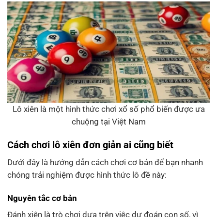
Lô xiên là một hình thức chơi xổ số phổ biến được ưa
chuộng tại Việt Nam
Cách chơi lô xiên đơn giản ai cũng biết
Dưới đây là hướng dẫn cách chơi cơ bản để bạn nhanh
chóng trải nghiệm được hình thức lô đề này:
Nguyên tắc cơ bản
Đánh xiên là trò chơi dựa trên việc dự đoán con số, vì