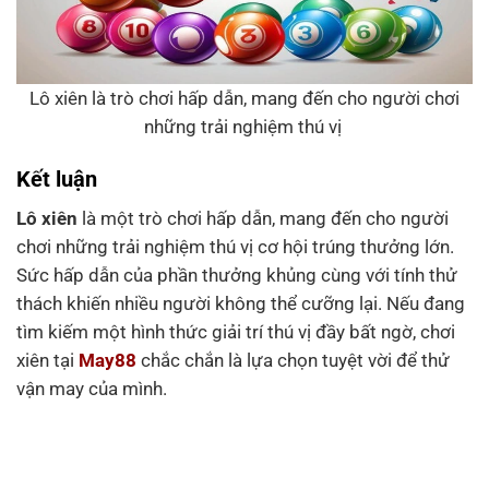
Lô xiên là trò chơi hấp dẫn, mang đến cho người chơi
những trải nghiệm thú vị
Kết luận
Lô xiên
là một trò chơi hấp dẫn, mang đến cho người
chơi những trải nghiệm thú vị cơ hội trúng thưởng lớn.
Sức hấp dẫn của phần thưởng khủng cùng với tính thử
thách khiến nhiều người không thể cưỡng lại. Nếu đang
tìm kiếm một hình thức giải trí thú vị đầy bất ngờ, chơi
xiên tại
May88
chắc chắn là lựa chọn tuyệt vời để thử
vận may của mình.