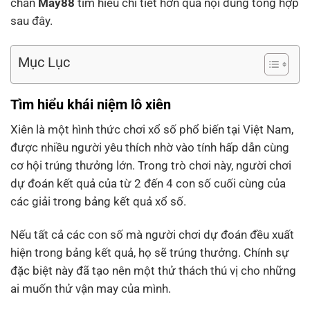
chân
May88
tìm hiểu chi tiết hơn qua nội dung tổng hợp
sau đây.
Mục Lục
Tìm hiểu khái niệm lô xiên
Xiên là một hình thức chơi xổ số phổ biến tại Việt Nam,
được nhiều người yêu thích nhờ vào tính hấp dẫn cùng
cơ hội trúng thưởng lớn. Trong trò chơi này, người chơi
dự đoán kết quả của từ 2 đến 4 con số cuối cùng của
các giải trong bảng kết quả xổ số.
Nếu tất cả các con số mà người chơi dự đoán đều xuất
hiện trong bảng kết quả, họ sẽ trúng thưởng. Chính sự
đặc biệt này đã tạo nên một thử thách thú vị cho những
ai muốn thử vận may của mình.