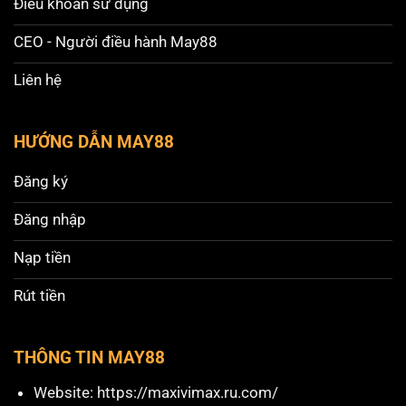
Điều khoản sử dụng
CEO - Người điều hành May88
Liên hệ
HƯỚNG DẪN MAY88
Đăng ký
Đăng nhập
Nạp tiền
Rút tiền
THÔNG TIN MAY88
Website:
https://maxivimax.ru.com/