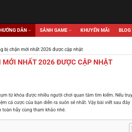
HƯỚNG DẪN
SẢNH GAME
KHUYẾN MÃI
BLOG
g bị chặn mới nhất 2026 được cập nhật
N MỚI NHẤT 2026 ĐƯỢC CẬP NHẬT
cụm từ khóa được nhiều người chơi quan tâm tìm kiếm. Nếu tru
iệm cá cược của bạn diễn ra suôn sẻ nhất. Vậy bài viết sau đây
n toàn hãy cùng tham khảo nhé.