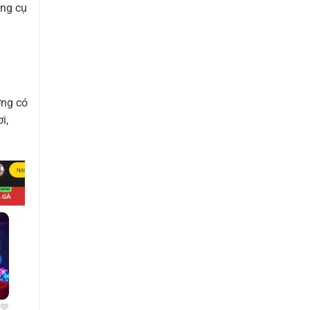
ông cụ
ờng có
i,