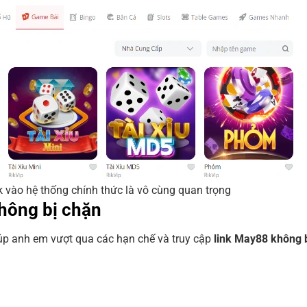
 vào hệ thống chính thức là vô cùng quan trọng
hông bị chặn
úp anh em vượt qua các hạn chế và truy cập
link May88 không 