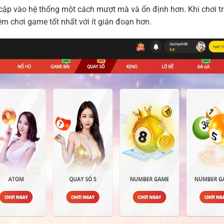
 cập vào hệ thống một cách mượt mà và ổn định hơn. Khi chơi t
iệm chơi game tốt nhất với ít gián đoạn hơn.