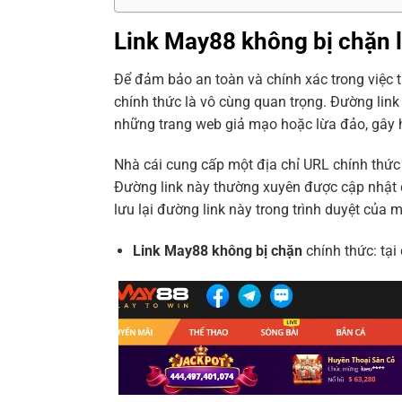
Link May88 không bị chặn l
Để đảm bảo an toàn và chính xác trong việc 
chính thức là vô cùng quan trọng. Đường link
những trang web giả mạo hoặc lừa đảo, gây hạ
Nhà cái cung cấp một địa chỉ URL chính thức
Đường link này thường xuyên được cập nhật đ
lưu lại đường link này trong trình duyệt của m
Link May88 không bị chặn
chính thức: tại