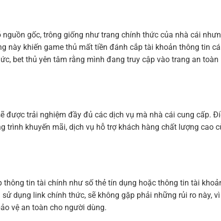
 rõ nguồn gốc, trông giống như trang chính thức của nhà cái như
ng này khiến game thủ mất tiền đánh cắp tài khoản thông tin cá
ức, bet thủ yên tâm rằng mình đang truy cập vào trang an toàn
n sẽ được trải nghiệm đầy đủ các dịch vụ mà nhà cái cung cấp. Đ
g trình khuyến mãi, dịch vụ hỗ trợ khách hàng chất lượng cao 
thông tin tài chính như số thẻ tín dụng hoặc thông tin tài khoả
sử dụng link chính thức, sẽ không gặp phải những rủi ro này, vì
bảo vệ an toàn cho người dùng.