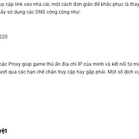
uy cập link vào nhà cái, một cách đơn giản để khắc phục là tha
 hãy sử dụng các DNS công cộng như:
.220
c Proxy giúp game thủ ẩn địa chỉ IP của mình và kết nối từ m
c vượt qua các hạn chế chặn truy cập hay gặp phải. Một số dịch 
yệt