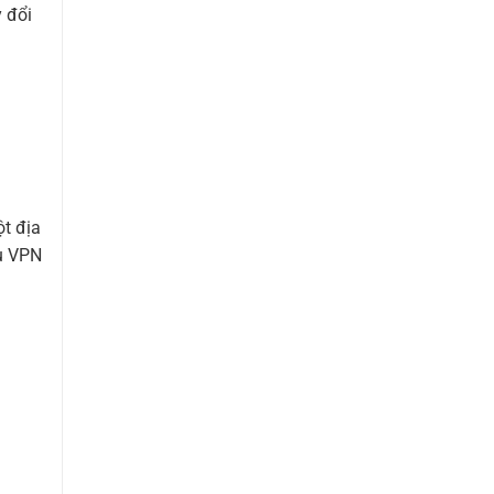
y đổi
ột địa
vụ VPN