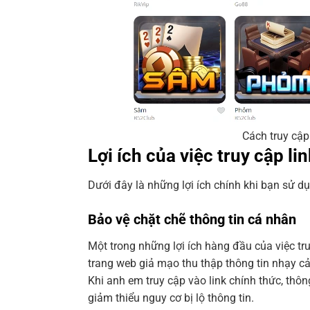
Cách truy cậ
Lợi ích của việc truy cập l
Dưới đây là những lợi ích chính khi bạn sử 
Bảo vệ chặt chẽ thông tin cá nhân
Một trong những lợi ích hàng đầu của việc tru
trang web giả mạo thu thập thông tin nhạy cả
Khi anh em truy cập vào link chính thức, thô
giảm thiểu nguy cơ bị lộ thông tin.