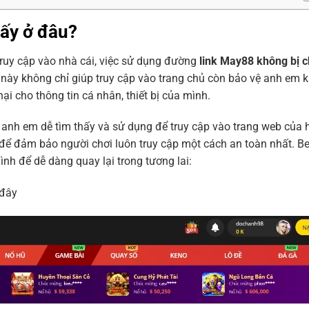
ấy ở đâu?
truy cập vào nhà cái, việc sử dụng đường
link May88 không bị 
 này không chỉ giúp truy cập vào trang chủ còn bảo vệ anh em k
i cho thông tin cá nhân, thiết bị của mình.
 anh em dễ tìm thấy và sử dụng để truy cập vào trang web của 
ể đảm bảo người chơi luôn truy cập một cách an toàn nhất. Be
ình để dễ dàng quay lại trong tương lai:
 đây