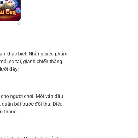
àn khác biệt. Những siêu phẩm
mái so tài, giành chiến thắng.
dưới đây:
g cho người chơi. Mỗi ván đấu
 quân bài trước đối thủ. Điều
ến thắng.