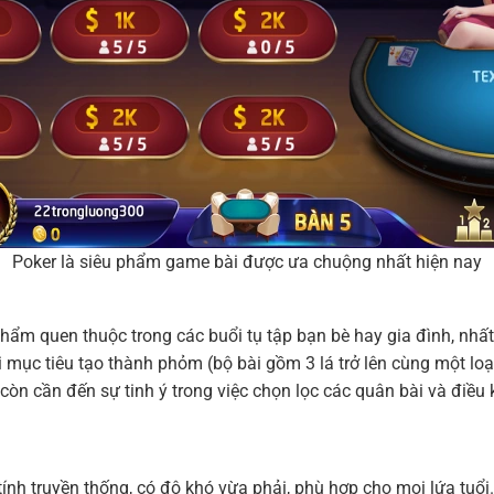
Poker là siêu phẩm game bài được ưa chuộng nhất hiện nay
ẩm quen thuộc trong các buổi tụ tập bạn bè hay gia đình, nhất
i mục tiêu tạo thành phỏm (bộ bài gồm 3 lá trở lên cùng một loại
n cần đến sự tinh ý trong việc chọn lọc các quân bài và điều 
nh truyền thống, có độ khó vừa phải, phù hợp cho mọi lứa tuổi.