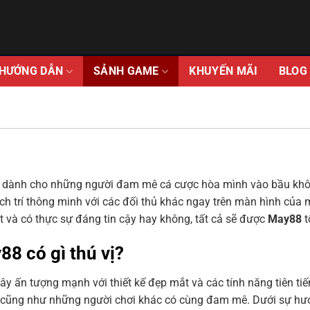
HƯỚNG DẪN
SẢNH GAME
KHUYẾN MÃI
BLOG
ng dành cho những người đam mê cá cược hòa mình vào bầu khôn
ách trí thông minh với các đối thủ khác ngay trên màn hình của
ật và có thực sự đáng tin cậy hay không, tất cả sẽ được
May88
t
8 có gì thú vị?
ây ấn tượng mạnh với thiết kế đẹp mắt và các tính năng tiên tiế
a cũng như những người chơi khác có cùng đam mê. Dưới sự hướ