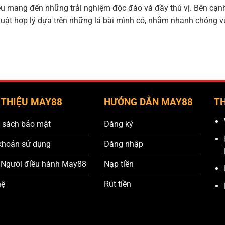
đều mang đến những trải nghiệm độc đáo và đầy thú vị. Bên cạnh
huật hợp lý dựa trên những lá bài mình có, nhằm nhanh chóng v
I THIỆU MAY88
HƯỚNG DẪN MAY88
TH
 sách bảo mật
Đăng ký
khoản sử dụng
Đăng nhập
 Người điều hành May88
Nạp tiền
hệ
Rút tiền