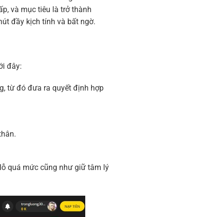
p, và mục tiêu là trở thành
út đầy kịch tính và bất ngờ.
i đây:
g, từ đó đưa ra quyết định hợp
thân.
 lỗ quá mức cũng như giữ tâm lý