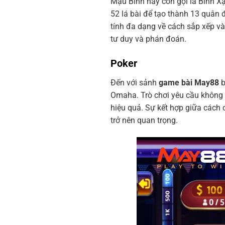
Mậu Binh hay còn gọi là Binh Xậ
52 lá bài để tạo thành 13 quân đ
tính đa dạng về cách sắp xếp và
tư duy và phán đoán.
Poker
Đến với sảnh
game bài May88
b
Omaha. Trò chơi yêu cầu không c
hiệu quả. Sự kết hợp giữa cách 
trở nên quan trọng.