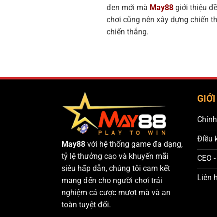
đen mới mà
May88
giới thiệu 
chơi cũng nên xây dựng chiến t
chiến thắng.
GIỚ
Chính
Điều 
May88
với hệ thống game đa dạng,
tỷ lệ thưởng cao và khuyến mãi
CEO -
siêu hấp dẫn, chúng tôi cam kết
Liên 
mang đến cho người chơi trải
nghiệm cá cược mượt mà và an
toàn tuyệt đối.