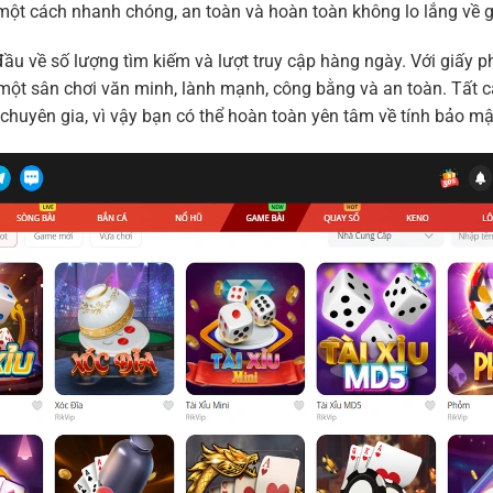
một cách nhanh chóng, an toàn và hoàn toàn không lo lắng về g
ầu về số lượng tìm kiếm và lượt truy cập hàng ngày. Với giấy p
t sân chơi văn minh, lành mạnh, công bằng và an toàn. Tất c
huyên gia, vì vậy bạn có thể hoàn toàn yên tâm về tính bảo mật 