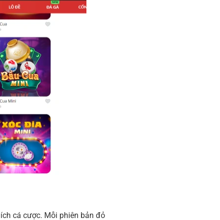
hích cá cược. Mỗi phiên bản đỏ