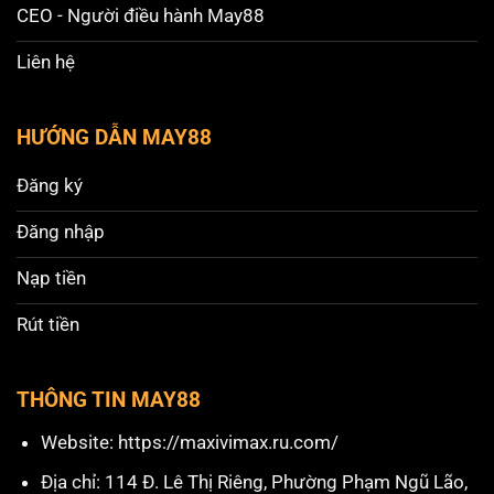
CEO - Người điều hành May88
Liên hệ
HƯỚNG DẪN MAY88
Đăng ký
Đăng nhập
Nạp tiền
Rút tiền
THÔNG TIN MAY88
Website:
https://maxivimax.ru.com/
Địa chỉ: 114 Đ. Lê Thị Riêng, Phường Phạm Ngũ Lão,