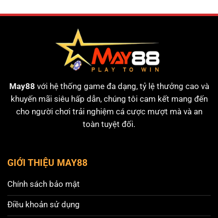
toàn
nhập
mỗi
thành
ngày
viên,
chơi
game
bất
tận
May88
với hệ thống game đa dạng, tỷ lệ thưởng cao và
khuyến mãi siêu hấp dẫn, chúng tôi cam kết mang đến
cho người chơi trải nghiệm cá cược mượt mà và an
toàn tuyệt đối.
GIỚI THIỆU MAY88
Chính sách bảo mật
Điều khoản sử dụng