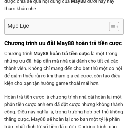
được chia sẻ qua nội dung của
May88
dưới này hãy
tham khảo nhé.
Mục Lục
Chương trình ưu đãi May88 hoàn trả tiền cược
Chương trình
May88 hoàn trả tiền cược
là một trong
những ưu đãi hấp dẫn mà nhà cái dành cho tất cả các
thành viên. Không chỉ mang đến cho bet thủ một cơ hội
để giảm thiểu rủi ro khi tham gia cá cược, còn tạo điều
kiện cho bạn tận hưởng game thoải mái hơn.
Hoàn trả tiền cược là chương trình nhà cái hoàn lại một
phần tiền cược anh em đã đặt cược nhưng không thành
công. Điều này nghĩa là, trong trường hợp bet thủ không
thắng cược, May88 sẽ hoàn lại cho bạn một tỷ lệ phần
trăm nhất định từ số tiền đã cược. Chương trình giúp