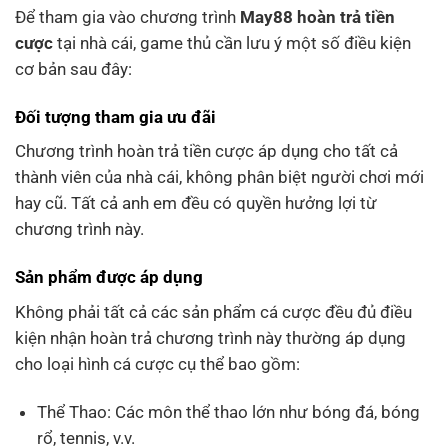
Để tham gia vào chương trình
May88 hoàn trả tiền
cược
tại nhà cái, game thủ cần lưu ý một số điều kiện
cơ bản sau đây:
Đối tượng tham gia ưu đãi
Chương trình hoàn trả tiền cược áp dụng cho tất cả
thành viên của nhà cái, không phân biệt người chơi mới
hay cũ. Tất cả anh em đều có quyền hưởng lợi từ
chương trình này.
Sản phẩm được áp dụng
Không phải tất cả các sản phẩm cá cược đều đủ điều
kiện nhận hoàn trả chương trình này thường áp dụng
cho loại hình cá cược cụ thể bao gồm:
Thể Thao: Các môn thể thao lớn như bóng đá, bóng
rổ, tennis, v.v.