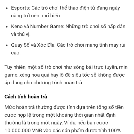
Esports: Các trò chơi thể thao điện tử đang ngày
càng trở nên phổ biến.
Keno và Number Game: Những trò chơi số hấp dẫn
và thú vị.
Quay Số và Xóc Đĩa: Các trò chơi mang tính may rủi
cao.
Tuy nhiên, một số trò chơi như sòng bài trực tuyến, mini
game, xèng hoa quả hay lô đề siêu tốc sẽ không được
áp dụng cho chương trình hoàn trả.
Cách tính hoàn trả
Mức hoàn trả thường được tính dựa trên tổng số tiền
cược hợp lệ trong một khoảng thời gian nhất định,
thường là trong một ngày. Ví dụ, nếu bạn cược
10.000.000 VNĐ vào các sản phẩm được tính 100%