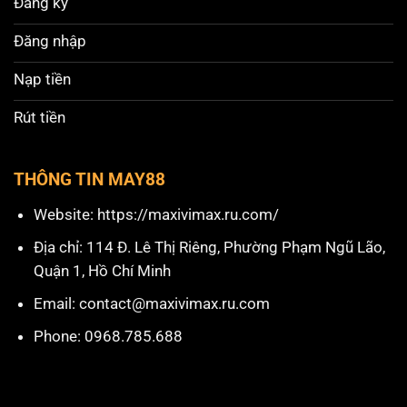
Đăng ký
Đăng nhập
Nạp tiền
Rút tiền
THÔNG TIN MAY88
Website:
https://maxivimax.ru.com/
Địa chỉ: 114 Đ. Lê Thị Riêng, Phường Phạm Ngũ Lão,
Quận 1, Hồ Chí Minh
Email:
contact@maxivimax.ru.com
Phone: 0968.785.688