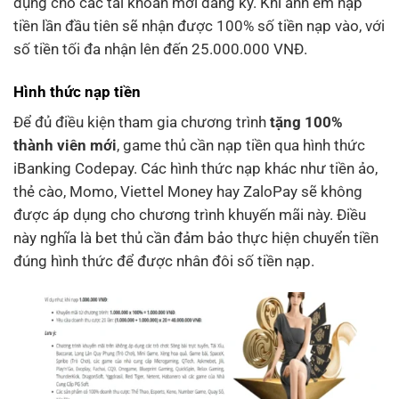
dụng cho các tài khoản mới đăng ký. Khi anh em nạp
tiền lần đầu tiên sẽ nhận được 100% số tiền nạp vào, với
số tiền tối đa nhận lên đến 25.000.000 VNĐ.
Hình thức nạp tiền
Để đủ điều kiện tham gia chương trình
tặng 100%
thành viên mới
, game thủ cần nạp tiền qua hình thức
iBanking Codepay. Các hình thức nạp khác như tiền ảo,
thẻ cào, Momo, Viettel Money hay ZaloPay sẽ không
được áp dụng cho chương trình khuyến mãi này. Điều
này nghĩa là bet thủ cần đảm bảo thực hiện chuyển tiền
đúng hình thức để được nhân đôi số tiền nạp.