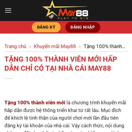
Chuyển
đến
nội
dung
ĐĂNG KÝ
ĐĂNG NHẬP
Trang chủ
»
Khuyến mãi May88
»
Tặng 100% thành
viên mới hấp dẫn chỉ có tại nhà cái May88
TẶNG 100% THÀNH VIÊN MỚI HẤP
DẪN CHỈ CÓ TẠI NHÀ CÁI MAY88
Tặng 100% thành viên mới
là chương trình khuyến mãi
hấp dẫn được hệ thống triển khai từ rất lâu. Mục đích
để khích lệ tinh thần của người chơi mới lần đầu tiên
đăng ký tài khoản của nhà cái. Vậy cách thức, nội dung