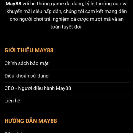
May88
với hệ thống game đa dạng, tỷ lệ thưởng cao và
khuyến mãi siêu hấp dẫn, chúng tôi cam kết mang đến
cho người chơi trải nghiệm cá cược mượt mà và an
toàn tuyệt đối.
GIỚI THIỆU MAY88
Chính sách bảo mật
Điều khoản sử dụng
CEO - Người điều hành May88
Liên hệ
HƯỚNG DẪN MAY88