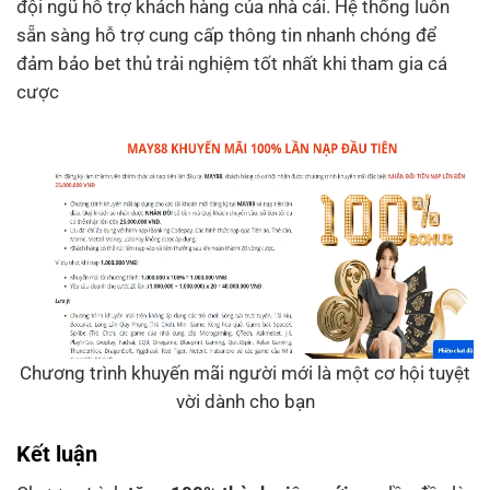
đội ngũ hỗ trợ khách hàng của nhà cái. Hệ thống luôn
sẵn sàng hỗ trợ cung cấp thông tin nhanh chóng để
đảm bảo bet thủ trải nghiệm tốt nhất khi tham gia cá
cược
Chương trình khuyến mãi người mới là một cơ hội tuyệt
vời dành cho bạn
Kết luận