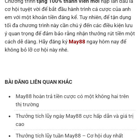
Chương trình
tặng 100% thành viên mới
nạp lần đầu là
cơ hội tuyệt vời để bắt đầu hành trình cá cược của anh
em với một khoản tiền đáng kể. Tuy nhiên, để tận dụng
tối đa chương trình này cần chú ý đến các điều kiện lưu
ý quan trọng để đảm bảo rằng nhận thưởng rút tiền một
cách dễ dàng. Hãy đăng ký
May88
ngay hôm nay để
không bỏ lỡ cơ hội này nhé.
BÀI ĐĂNG LIÊN QUAN KHÁC
May88 hoàn trả tiền cược có một không hai trên
thị trường
Thưởng tích lũy ngày May88 cực hấp dẫn và giá trị
cao
Thưởng tích lũy tuần May88 – Cơ hội duy nhất