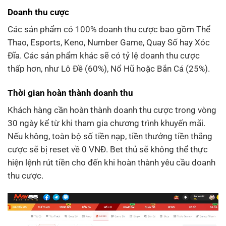
Doanh thu cược
Các sản phẩm có 100% doanh thu cược bao gồm Thể
Thao, Esports, Keno, Number Game, Quay Số hay Xóc
Đĩa. Các sản phẩm khác sẽ có tỷ lệ doanh thu cược
thấp hơn, như Lô Đề (60%), Nổ Hũ hoặc Bắn Cá (25%).
Thời gian hoàn thành doanh thu
Khách hàng cần hoàn thành doanh thu cược trong vòng
30 ngày kể từ khi tham gia chương trình khuyến mãi.
Nếu không, toàn bộ số tiền nạp, tiền thưởng tiền thắng
cược sẽ bị reset về 0 VNĐ. Bet thủ sẽ không thể thực
hiện lệnh rút tiền cho đến khi hoàn thành yêu cầu doanh
thu cược.